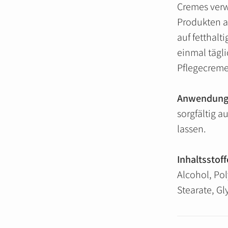
Cremes verw
Produkten a
auf fetthalt
einmal tägli
Pflegecrem
Anwendung
sorgfältig a
lassen.
Inhaltsstoff
Alcohol, Po
Stearate, Gl