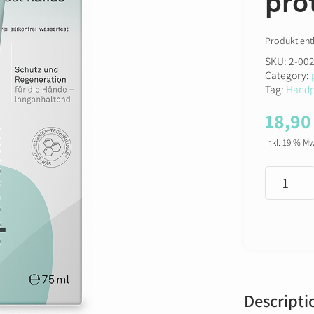
pro
based 
custom
ratings
Produkt ent
SKU:
2-00
Category:
Tag:
Handp
18,9
inkl. 19 % M
protect
hands
quantity
Descripti