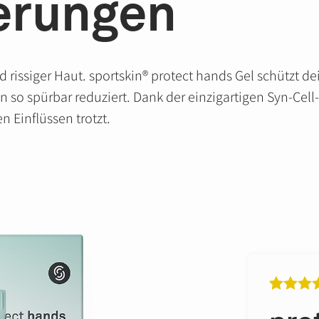
erungen
issiger Haut. sportskin® protect hands Gel schützt dei
o spürbar reduziert. Dank der einzigartigen Syn-Cell-
 Einflüssen trotzt.
Rated
3
4
out of 