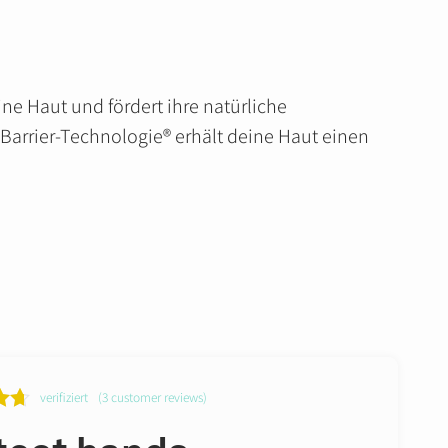
ne Haut und fördert ihre natürliche
Barrier-Technologie® erhält deine Haut einen
verifiziert
(
3
customer reviews)
.67
5