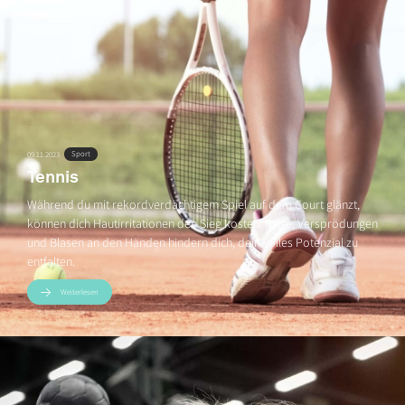
Sport
09.11.2023
Tennis
Während du mit rekordverdächtigem Spiel auf dem Court glänzt,
können dich Hautirritationen den Sieg kosten. Risse, Versprödungen
und Blasen an den Händen hindern dich, dein volles Potenzial zu
entfalten.
Weiterlesen