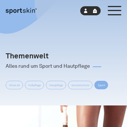
Skip
to
content
Themenwelt
Alles rund um Sport und Hautpflege
Show all
Fußpflege
Hautpflege
Sonnenschutz
Sport