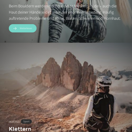
Beim Bouldern werden nicht nur deine Muskeln müde – auch die
Haut deiner Hände leidet unter der enormen Belastung. Häufig
auftretende Probleme sind Risse, Blasen, Schwielen und Hornhaut.
Weiterlesen
Sport
04.09.2023
Klettern