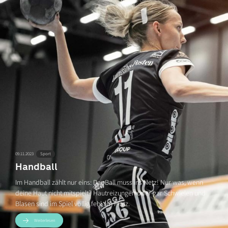
Sport
09.11.2023
Handball
Im Handball zählt nur eins: Der Ball muss ins Netz! Nur was, wenn
deine Haut nicht mitspielt? Hautreizungen oder gar Schwielen und
Blasen sind im Spiel völlig fehl am Platz.
Weiterlesen