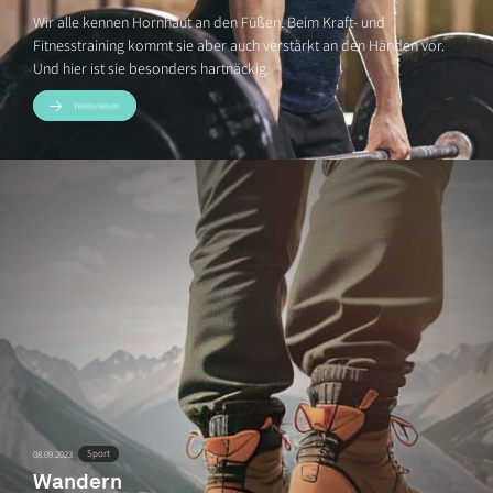
Wir alle kennen Hornhaut an den Füßen. Beim Kraft- und
Fitnesstraining kommt sie aber auch verstärkt an den Händen vor.
Und hier ist sie besonders hartnäckig.
Weiterlesen
Sport
08.09.2023
Wandern